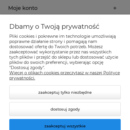
Moje konto
Płatności i dostawa
Dbamy o Twoją prywatność
Pliki cookies i pokrewne im technologie umożliwiają
Informacje
poprawne działanie strony i pomagają nam
dostosować ofertę do Twoich potrzeb. Możesz
zaakceptować wykorzystanie przez nas wszystkich
O nas
tych plików i przejść do sklepu lub dostosować użycie
plików do swoich preferencji, wybierając opcję
"Dostosuj zgody".
Więcej o plikach cookies przeczytasz w naszej Polityce
Nasze sklepy Allegro
prywatności.
zaakceptuj tylko niezbędne
dostosuj zgody
zaakceptuj wszystkie