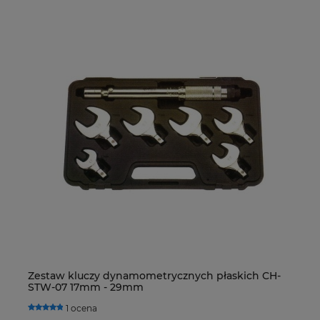
Zestaw kluczy dynamometrycznych płaskich CH-
De
STW-07 17mm - 29mm
R4
H
1 ocena