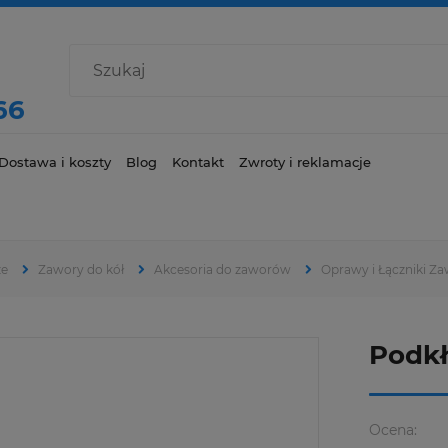
66
Dostawa i koszty
Blog
Kontakt
Zwroty i reklamacje
ze
Zawory do kół
Akcesoria do zaworów
Oprawy i Łączniki Z
Podk
Ocena: