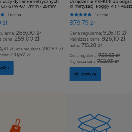
kluczy dynamometrycznych
Urządzenie KEMURI do odgrz
h CH-STW-07 17mm - 29mm
klimatyzacji Foggy Kit + 48szt
1 ocena
1 ocena
 zł
879,79 zł
259,00 zł
926,10 zł
gularna:
Cena regularna:
259,00 zł
926,10 zł
a cena:
Najniższa cena:
715,28 zł
4,31 zł
210,57 zł
Cena regularna:
210,57 zł
752,93 zł
 cena:
Cena regularna:
752,93 zł
Najniższa cena:
szyka
do koszyka