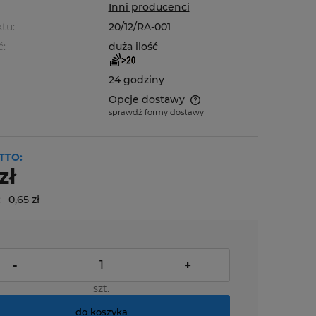
Inni producenci
tu:
20/12/RA-001
ć:
duża ilość
24 godziny
Opcje dostawy
sprawdź formy dostawy
Cena nie zawiera ewentualnych
kosztów płatności
TTO:
zł
:
0,65 zł
-
+
szt.
do koszyka