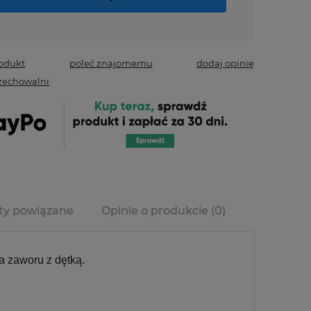
rodukt
poleć znajomemu
dodaj opinię
zechowalni
ty powiązane
Opinie o produkcie (0)
era ewentualnych
ści
a zaworu z dętką.