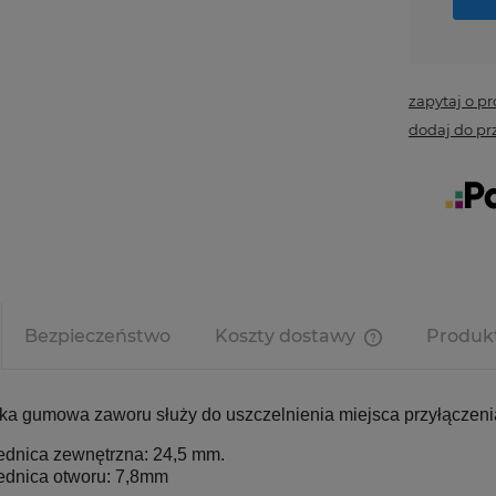
zapytaj o p
dodaj do pr
Bezpieczeństwo
Koszty dostawy
Produk
Cena nie zawi
kosztów płatno
ka gumowa zaworu służy do uszczelnienia miejsca przyłączeni
ednica zewnętrzna: 24,5 mm.
ednica otworu: 7,8mm