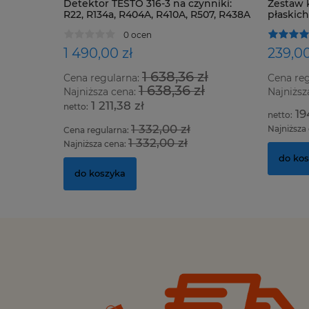
Detektor TESTO 316-3 na czynniki:
Zestaw 
R22, R134a, R404A, R410A, R507, R438A
płaskic
oraz wszystkie HFC, HCFC i CFC
0 ocen
1 490,00 zł
239,00
1 638,36 zł
Cena regularna:
Cena re
1 638,36 zł
Najniższa cena:
Najniższ
1 211,38 zł
19
1 332,00 zł
Najniższa
Cena regularna:
1 332,00 zł
Najniższa cena:
do ko
do koszyka