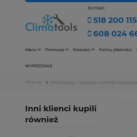
Kontakt
518 200 115
608 024 6
Menu
Promocje
Nowości
Formy płatności
WYPRZEDAŻ
Wulkanizacja - narzędzia i materiały naprawac
Inni klienci kupili
również