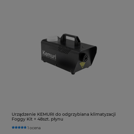
Urządzenie KEMURI do odgrzybiana klimatyzacji
Z
Foggy Kit + 48szt. płynu
S
1 ocena