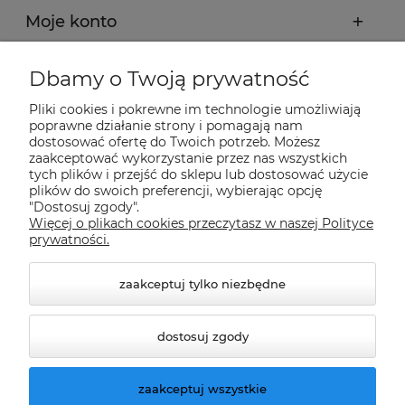
Moje konto
Płatności i dostawa
Dbamy o Twoją prywatność
Pliki cookies i pokrewne im technologie umożliwiają
Informacje
poprawne działanie strony i pomagają nam
dostosować ofertę do Twoich potrzeb. Możesz
zaakceptować wykorzystanie przez nas wszystkich
tych plików i przejść do sklepu lub dostosować użycie
O nas
plików do swoich preferencji, wybierając opcję
"Dostosuj zgody".
Więcej o plikach cookies przeczytasz w naszej Polityce
Nasze sklepy Allegro
prywatności.
zaakceptuj tylko niezbędne
dostosuj zgody
zaakceptuj wszystkie