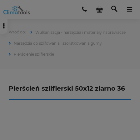
Wulkanizacja - narzędzia i materiały naprawacze
Narzędzia do szlifowania i szorstkowania gumy
Pierścienie szlifierskie
Pierścień szlifierski 50x12 ziarno 36