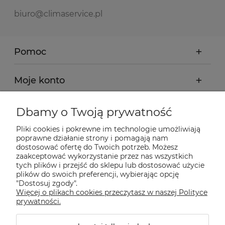
biuro@climaservice.pl
Pomoc
Moje konto
Płatności i dostawa
Dbamy o Twoją prywatność
Pliki cookies i pokrewne im technologie umożliwiają
Informacje
poprawne działanie strony i pomagają nam
dostosować ofertę do Twoich potrzeb. Możesz
zaakceptować wykorzystanie przez nas wszystkich
tych plików i przejść do sklepu lub dostosować użycie
O nas
plików do swoich preferencji, wybierając opcję
"Dostosuj zgody".
Więcej o plikach cookies przeczytasz w naszej Polityce
Nasze sklepy Allegro
prywatności.