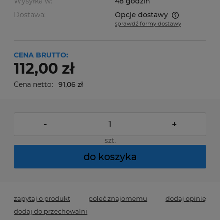
Wysyłka w:
48 godzin
Dostawa:
Opcje dostawy
sprawdź formy dostawy
Cena nie zawiera ewentualnych kosztów płatności
CENA BRUTTO:
112,00 zł
Cena netto:
91,06 zł
-
+
szt.
do koszyka
zapytaj o produkt
poleć znajomemu
dodaj opinię
dodaj do przechowalni