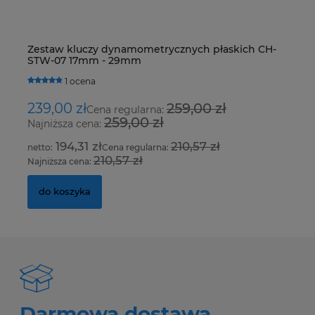
Zestaw kluczy dynamometrycznych płaskich CH-
Ur
STW-07 17mm - 29mm
Fo
1 ocena
239,00 zł
259,00 zł
8
Cena regularna:
259,00 zł
Najniższa cena:
Na
194,31 zł
210,57 zł
Cena regularna:
210,57 zł
Najniższa cena:
Na
do koszyka
Darmowa dostawa