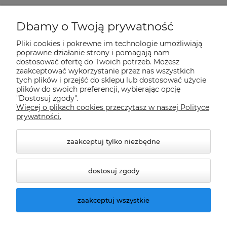
Płatności i dostawa
Dbamy o Twoją prywatność
Pliki cookies i pokrewne im technologie umożliwiają
Informacje
poprawne działanie strony i pomagają nam
dostosować ofertę do Twoich potrzeb. Możesz
zaakceptować wykorzystanie przez nas wszystkich
tych plików i przejść do sklepu lub dostosować użycie
O nas
plików do swoich preferencji, wybierając opcję
"Dostosuj zgody".
Więcej o plikach cookies przeczytasz w naszej Polityce
Nasze sklepy Allegro
prywatności.
zaakceptuj tylko niezbędne
dostosuj zgody
zaakceptuj wszystkie
© 2026 climatools.pl. Wszelkie prawa zastrzeżone.