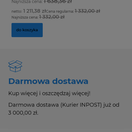
1 638,36 zł
Najniższa cena:
Na
1 211,38 zł
1 332,00 zł
Cena regularna:
1 332,00 zł
Najniższa cena:
Na
do koszyka
Darmowa dostawa
Kup więcej i oszczędzaj więcej!
Darmowa dostawa (Kurier INPOST) już od
3 000,00 zł.