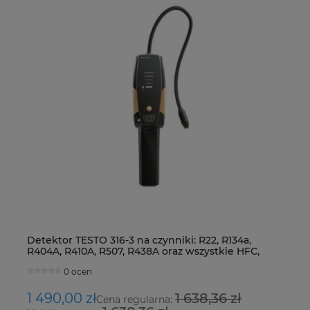
Detektor TESTO 316-3 na czynniki: R22, R134a,
Ur
R404A, R410A, R507, R438A oraz wszystkie HFC,
Fo
HCFC i CFC
0 ocen
1 490,00 zł
1 638,36 zł
8
Cena regularna: