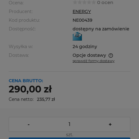
0 ocen
Ocena:
Producent:
ENERGY
Kod produktu:
NE00439
Dostępność:
dostępny na zamówienie
Wysyłka w:
24 godziny
Dostawa:
Opcje dostawy
sprawdź formy dostawy
Cena nie zawiera ewentualnych kosztów płatności
CENA BRUTTO:
290,00 zł
Cena netto:
235,77 zł
-
+
szt.