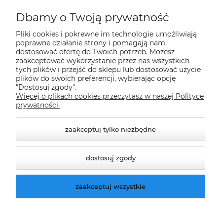
Płatności i dostawa
Dbamy o Twoją prywatność
Pliki cookies i pokrewne im technologie umożliwiają
Informacje
poprawne działanie strony i pomagają nam
dostosować ofertę do Twoich potrzeb. Możesz
zaakceptować wykorzystanie przez nas wszystkich
tych plików i przejść do sklepu lub dostosować użycie
O nas
plików do swoich preferencji, wybierając opcję
"Dostosuj zgody".
Więcej o plikach cookies przeczytasz w naszej Polityce
Nasze sklepy Allegro
prywatności.
zaakceptuj tylko niezbędne
dostosuj zgody
zaakceptuj wszystkie
© 2026 climatools.pl. Wszelkie prawa zastrzeżone.
Styl graficzny ShopGadget.pl
Sklep internetowy