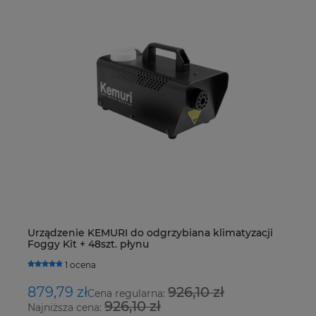
Urządzenie KEMURI do odgrzybiana klimatyzacji
De
Foggy Kit + 48szt. płynu
R4
H
1 ocena
879,79 zł
926,10 zł
1
Cena regularna:
926,10 zł
Najniższa cena:
Na