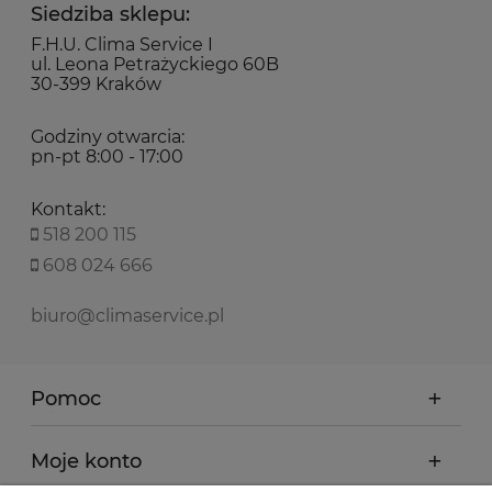
Siedziba sklepu:
F.H.U. Clima Service I
ul. Leona Petrażyckiego 60B
30-399 Kraków
Godziny otwarcia:
pn-pt 8:00 - 17:00
Kontakt:
518 200 115
608 024 666
biuro@climaservice.pl
Pomoc
Moje konto