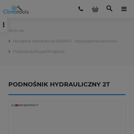
Narzędzia Warsztatowe ENERGY - Wyposażenie serwisów
Podnośniki/Stojaki/Podpórki
PODNOŚNIK HYDRAULICZNY 2T