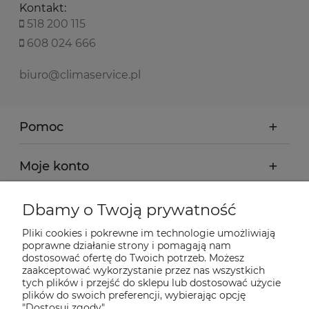
Kontakt:
518 200 115
608 024 666
biuro@climaservice.pl
Pomoc
Moje konto
Płatności i dostawa
Dbamy o Twoją prywatność
Pliki cookies i pokrewne im technologie umożliwiają
Informacje
poprawne działanie strony i pomagają nam
dostosować ofertę do Twoich potrzeb. Możesz
zaakceptować wykorzystanie przez nas wszystkich
tych plików i przejść do sklepu lub dostosować użycie
O nas
plików do swoich preferencji, wybierając opcję
"Dostosuj zgody".