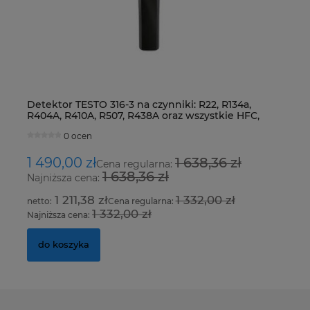
Detektor TESTO 316-3 na czynniki: R22, R134a,
Z
R404A, R410A, R507, R438A oraz wszystkie HFC,
S
HCFC i CFC
0 ocen
1 490,00 zł
1 638,36 zł
2
Cena regularna:
1 638,36 zł
Najniższa cena:
Na
1 211,38 zł
1 332,00 zł
Cena regularna:
1 332,00 zł
Najniższa cena:
Na
do koszyka