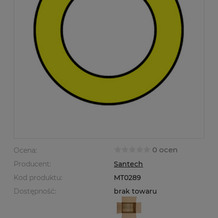
0 ocen
Ocena:
Producent:
Santech
Kod produktu:
MT0289
Dostępność:
brak towaru