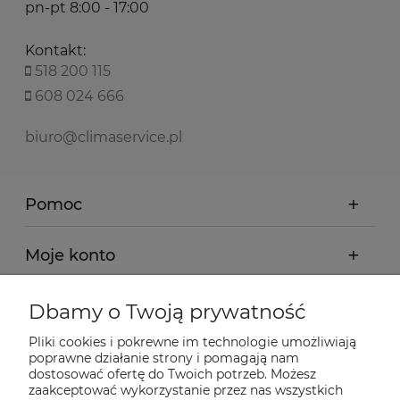
pn-pt 8:00 - 17:00
Kontakt:
518 200 115
608 024 666
biuro@climaservice.pl
Pomoc
Moje konto
Płatności i dostawa
Dbamy o Twoją prywatność
Pliki cookies i pokrewne im technologie umożliwiają
Informacje
poprawne działanie strony i pomagają nam
dostosować ofertę do Twoich potrzeb. Możesz
zaakceptować wykorzystanie przez nas wszystkich