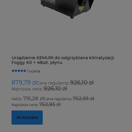
Urządzenie KEMURI do odgrzybiana klimatyzacji
De
Foggy Kit + 48szt. płynu
R4
H
1 ocena
879,79 zł
926,10 zł
1
Cena regularna:
926,10 zł
Najniższa cena:
Na
715,28 zł
752,93 zł
Cena regularna:
752,93 zł
Najniższa cena:
Na
do koszyka