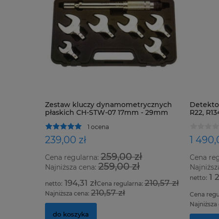
Zestaw kluczy dynamometrycznych
Detektor
płaskich CH-STW-07 17mm - 29mm
R22, R13
oraz ws
1 ocena
239,00 zł
1 490,
259,00 zł
Cena regularna:
Cena re
259,00 zł
Najniższa cena:
Najniższ
1 
194,31 zł
210,57 zł
Cena regularna:
210,57 zł
Najniższa cena:
Cena regu
Najniższa
do koszyka