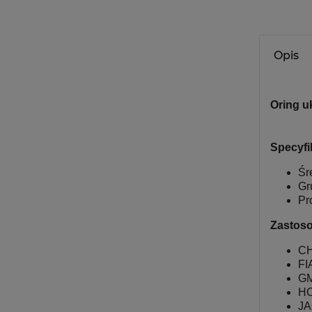
Opis
Oring u
Specyfi
Śr
Gr
Pr
Zastoso
C
FI
G
H
J