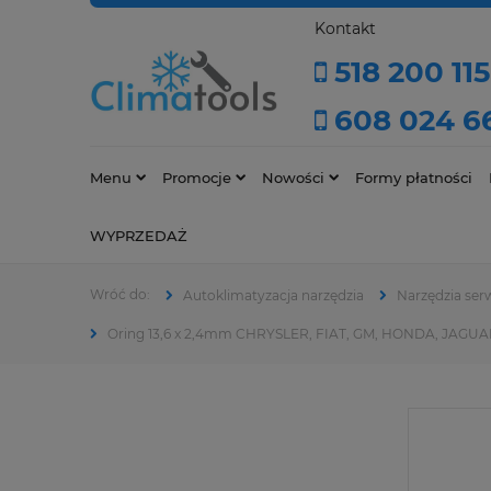
Kontakt
518 200 115
608 024 6
Menu
Promocje
Nowości
Formy płatności
WYPRZEDAŻ
Autoklimatyzacja narzędzia
Narzędzia ser
Oring 13,6 x 2,4mm CHRYSLER, FIAT, GM, HONDA, JAGU