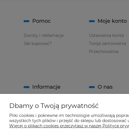
Pomoc
Moje konto
Zwroty i reklamacje
Ustawienia konta
Jak kupować?
Twoje zamówienia
Przechowalnia
Informacje
O nas
Regulamin sklepu
Kontakt
Dbamy o Twoją prywatność
Polityka prywatności
O firmie
Pliki cookies i pokrewne im technologie umożliwiają popr
System Rabatowy sklepu
wszystkich tych plików i przejść do sklepu lub dostosować u
"Climatools"
Więcej o plikach cookies przeczytasz w naszej Polityce pry