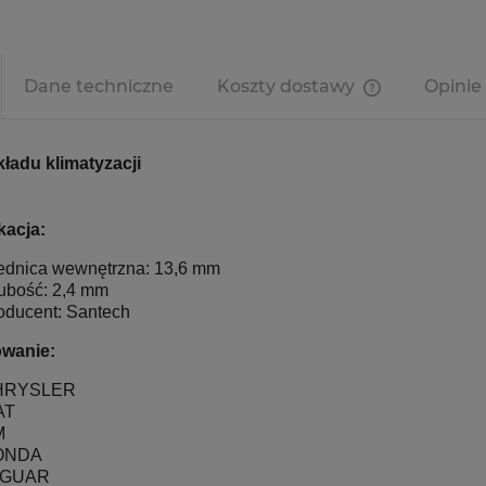
Dane techniczne
Koszty dostawy
Opinie 
Cena nie zawi
kosztów płatn
kładu klimatyzacji
kacja:
ednica wewnętrzna: 13,6 mm
ubość: 2,4 mm
oducent: Santech
wanie:
HRYSLER
AT
M
ONDA
AGUAR