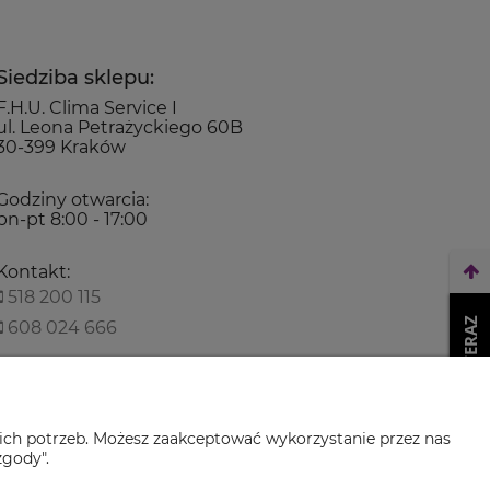
Siedziba sklepu:
F.H.U. Clima Service I
ul. Leona Petrażyckiego 60B
30-399 Kraków
Godziny otwarcia:
pn-pt 8:00 - 17:00
Kontakt:
518 200 115
WEŹ LEASING TERAZ
608 024 666
biuro@climaservice.pl
ich potrzeb. Możesz zaakceptować wykorzystanie przez nas
zgody".