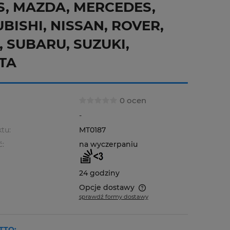
S, MAZDA, MERCEDES,
BISHI, NISSAN, ROVER,
 SUBARU, SUZUKI,
TA
0 ocen
-
tu:
MT0187
ć:
na wyczerpaniu
24 godziny
Opcje dostawy
sprawdź formy dostawy
Cena nie zawiera ewentualnych
kosztów płatności
TTO: