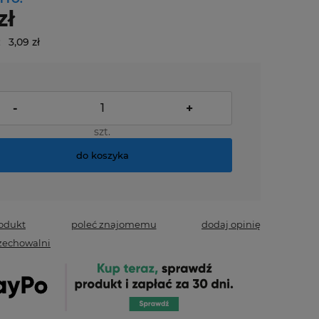
zł
:
3,09 zł
-
+
szt.
do koszyka
rodukt
poleć znajomemu
dodaj opinię
zechowalni