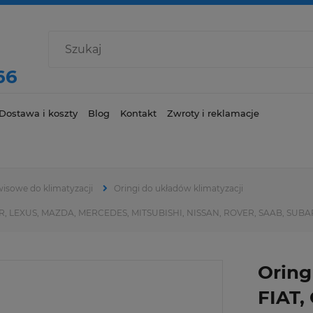
66
Dostawa i koszty
Blog
Kontakt
Zwroty i reklamacje
wisowe do klimatyzacji
Oringi do układów klimatyzacji
AR, LEXUS, MAZDA, MERCEDES, MITSUBISHI, NISSAN, ROVER, SAAB, SUB
Oring
FIAT,