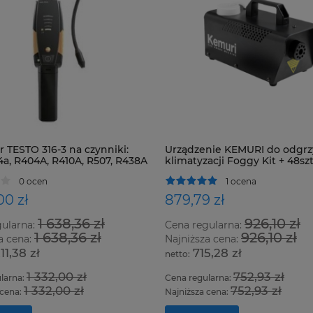
 TESTO 316-3 na czynniki:
Urządzenie KEMURI do odgrz
4a, R404A, R410A, R507, R438A
klimatyzacji Foggy Kit + 48szt
zystkie HFC, HCFC i CFC
0 ocen
1 ocena
00 zł
879,79 zł
1 638,36 zł
926,10 zł
gularna:
Cena regularna:
1 638,36 zł
926,10 zł
a cena:
Najniższa cena:
211,38 zł
715,28 zł
1 332,00 zł
752,93 zł
larna:
Cena regularna:
1 332,00 zł
752,93 zł
 cena:
Najniższa cena: