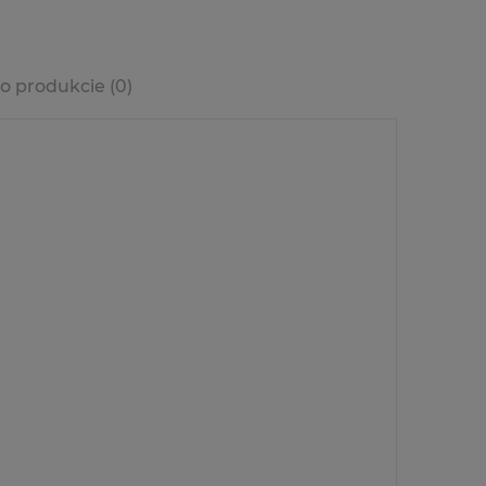
o produkcie (0)
era ewentualnych
ości