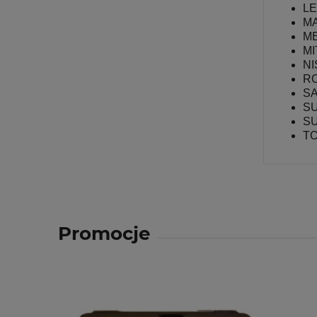
L
M
M
MI
N
R
S
S
SU
T
Promocje