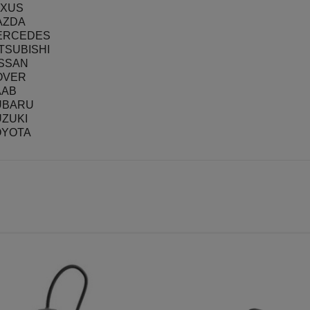
EXUS
AZDA
ERCEDES
TSUBISHI
ISSAN
OVER
AAB
UBARU
ZUKI
OYOTA