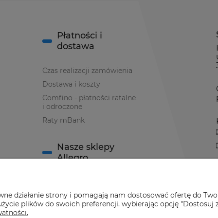
Płatności i
dostawa
Czas realizacji zamówienia
Dostawa i koszty
Comfino - płatności ratalne
i odroczone
Raty mBank
Nasze sklepy
Allegro
Sklep Allegro nr 1
awne działanie strony i pomagają nam dostosować ofertę do Two
Sklep Allegro nr 2
życie plików do swoich preferencji, wybierając opcję "Dostosuj 
watności.