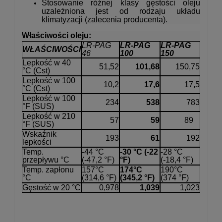
Stosowanie różnej klasy gęstości oleju
uzależniona jest od rodzaju układu
klimatyzacji (zalecenia producenta).
Właściwości oleju:
LR-PAG
LR-PAG
LR-PAG
WŁAŚCIWOŚCI
46
100
150
Lepkość w 40
51,52
101,68
150,75
°C (Cst)
Lepkość w 100
10,2
17,6
17,5
°C (Cst)
Lepkość w 100
234
538
783
°F (SUS)
Lepkość w 210
57
59
89
°F (SUS)
Wskaźnik
193
61
192
lepkości
Temp.
-44 °C
-30 °C (-22
-28 °C
przepływu °C
(-47,2 °F)
°F)
(-18,4 °F)
Temp. zapłonu
157°C
174°C
190°C
°C
(314,6 °F)
(345,2 °F)
(374 °F)
Gęstość w 20 °C
0,978
1,039
1,023