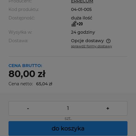
Producent:
ERRECOM
Kod produktu:
04-01-005
Dostępność:
duża ilość
Wysyłka w:
24 godziny
Dostawa:
Opcje dostawy
sprawdź formy dostawy
Cena nie zawiera ewentualnych kosztów płatności
CENA BRUTTO:
80,00 zł
Cena netto:
65,04 zł
-
+
szt.
do koszyka