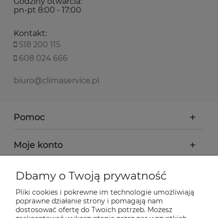
Godziny otwarcia:
pn-pt 8:00 - 17:00
Kontakt:
518 200 115
608 024 666
biuro@climaservice.pl
Pomoc
Moje konto
Płatności i dostawa
Dbamy o Twoją prywatność
Pliki cookies i pokrewne im technologie umożliwiają
Informacje
poprawne działanie strony i pomagają nam
dostosować ofertę do Twoich potrzeb. Możesz