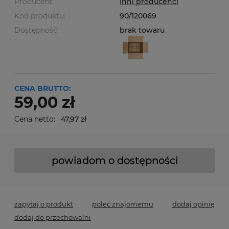
Producent:
Inni producenci
Kod produktu:
90/120069
Dostępność:
brak towaru
CENA BRUTTO:
59,00 zł
Cena netto:
47,97 zł
powiadom o dostępności
zapytaj o produkt
poleć znajomemu
dodaj opinię
dodaj do przechowalni