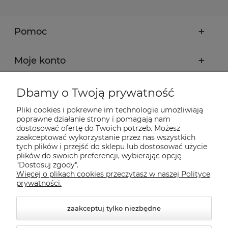
Pomoc
Moje konto
Płatności i dostawa
Dbamy o Twoją prywatność
Pliki cookies i pokrewne im technologie umożliwiają
Informacje
poprawne działanie strony i pomagają nam
dostosować ofertę do Twoich potrzeb. Możesz
zaakceptować wykorzystanie przez nas wszystkich
tych plików i przejść do sklepu lub dostosować użycie
O nas
plików do swoich preferencji, wybierając opcję
"Dostosuj zgody".
Więcej o plikach cookies przeczytasz w naszej Polityce
Nasze sklepy Allegro
prywatności.
zaakceptuj tylko niezbędne