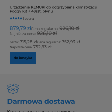
Urządzenie KEMURI do odgrzybiana klimatyzacji
Z
Foggy Kit + 48szt. płynu
S
1 ocena
879,79 zł
926,10 zł
2
Cena regularna:
926,10 zł
Najniższa cena:
Na
715,28 zł
752,93 zł
Cena regularna:
752,93 zł
Najniższa cena:
Na
do koszyka
Darmowa dostawa
Kup więcej i oszczędzaj więcej!