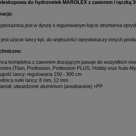
kosztów płatn
eleskopowa do hydronetek MAROLEX z zaworem i rączką 
kacja:
yposażona jest w dyszę o regulowanym kącie strumienia oprysk
jest użycie lancy kpl. do większości opryskiwaczy innych prod
chniczne:
nca kompletna z zaworem dozującym pasuje do wszystkich mod
rolex (Titan, Profession, Profession PLUS, Hobby oraz Auto-Myj
ugość lancy: regulowana 150 - 300 cm
ednica rurki lancy: 8 mm, 12 mm
teriał: utwardzone aluminium (anodowane) +PP