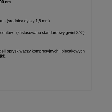
ości
300 cm
u - (średnica dyszy 1,5 mm)
ucentów - (zastosowano standardowy gwint 3/8").
eli opryskiwaczy kompresyjnych i plecakowych
ki).