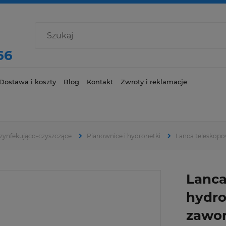
66
Dostawa i koszty
Blog
Kontakt
Zwroty i reklamacje
zynfekująco-czyszczące
Pianownice i hydronetki
Lanca teleskop
Lanca
hydr
zawor