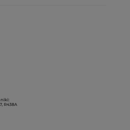
niki:
07, R438A
FC