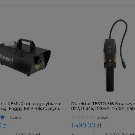
nie KEMURI do odgrzybiana
Detektor TESTO 316-3 na czyn
acji Foggy Kit + 48szt. płynu
R22, R134a, R404A, R410A, R5
oraz wszystkie HFC, HCFC i C
1 ocena
0 ocen
 zł
1 490,00 zł