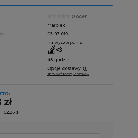
0 ocen
Marolex
tu:
03-03-019
ć:
na wyczerpaniu
48 godzin
Opcje dostawy
sprawdź formy dostawy
Cena nie zawiera ewentualnych
kosztów płatności
TTO:
 zł
:
82,26 zł