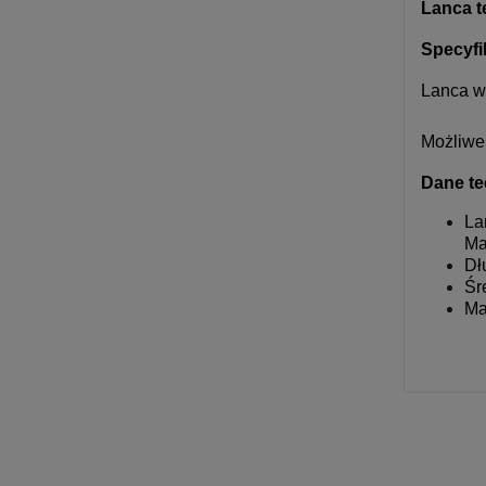
Lanca t
Specyfi
Lanca w
Możliwe 
Dane te
La
Ma
Dł
Śr
Ma