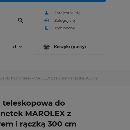
Zarejestruj się
Zaloguj się
Koszyk:
(pusty)
owa do hydronetek MAROLEX z zaworem i rączką 300 cm
 teleskopowa do
onetek MAROLEX z
em i rączką 300 cm