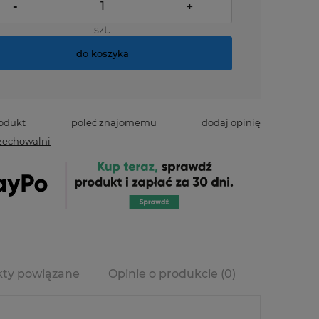
-
+
szt.
do koszyka
rodukt
poleć znajomemu
dodaj opinię
zechowalni
ty powiązane
Opinie o produkcie (0)
era ewentualnych