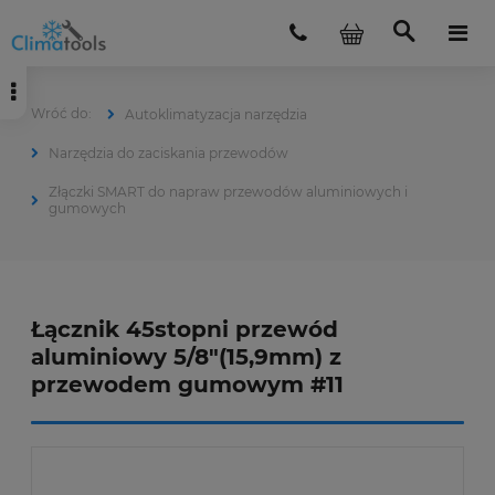
Autoklimatyzacja narzędzia
Narzędzia do zaciskania przewodów
Złączki SMART do napraw przewodów aluminiowych i
gumowych
Łącznik 45stopni przewód
aluminiowy 5/8"(15,9mm) z
przewodem gumowym #11