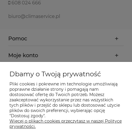
608 024 666
biuro@climaservice.pl
Pomoc
Moje konto
Płatności i dostawa
Dbamy o Twoją prywatność
Pliki cookies i pokrewne im technologie umożliwiają
Informacje
poprawne działanie strony i pomagają nam
dostosować ofertę do Twoich potrzeb. Możesz
zaakceptować wykorzystanie przez nas wszystkich
tych plików i przejść do sklepu lub dostosować użycie
O nas
plików do swoich preferencji, wybierając opcję
"Dostosuj zgody".
Więcej o plikach cookies przeczytasz w naszej Polityce
Nasze sklepy Allegro
prywatności.