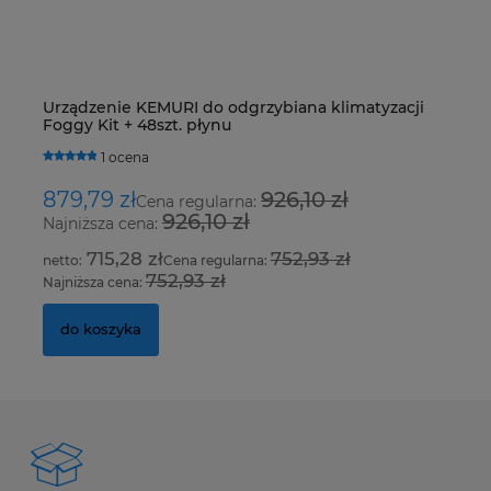
Urządzenie KEMURI do odgrzybiana klimatyzacji
Z
Foggy Kit + 48szt. płynu
S
1 ocena
879,79 zł
926,10 zł
2
Cena regularna:
926,10 zł
Najniższa cena:
Na
715,28 zł
752,93 zł
Cena regularna:
752,93 zł
Najniższa cena:
Na
do koszyka