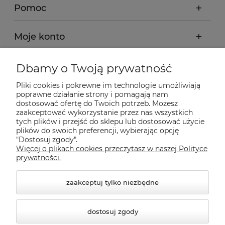
Pomoc
Moje konto
Płatności i dostawa
Dbamy o Twoją prywatność
Pliki cookies i pokrewne im technologie umożliwiają
Informacje
poprawne działanie strony i pomagają nam
dostosować ofertę do Twoich potrzeb. Możesz
zaakceptować wykorzystanie przez nas wszystkich
tych plików i przejść do sklepu lub dostosować użycie
O nas
plików do swoich preferencji, wybierając opcję
"Dostosuj zgody".
Więcej o plikach cookies przeczytasz w naszej Polityce
Nasze sklepy Allegro
prywatności.
zaakceptuj tylko niezbędne
dostosuj zgody