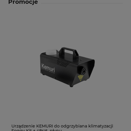
Promocje
Urządzenie KEMURI do odgrzybiana klimatyzacji
De
Foggy Kit + 48szt. płynu
R4