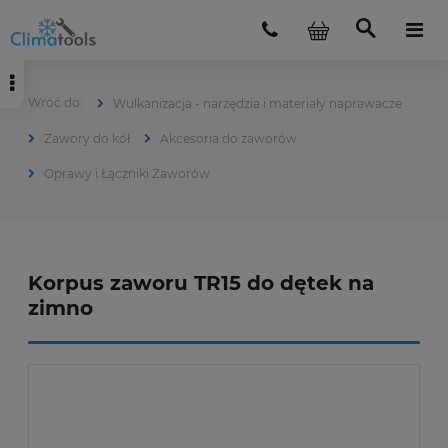
Wulkanizacja - narzędzia i materiały naprawacze
Zawory do kół
Akcesoria do zaworów
Oprawy i Łączniki Zaworów
Korpus zaworu TR15 do dętek na
zimno