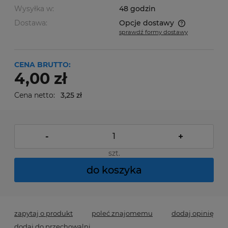
Wysyłka w:
48 godzin
Dostawa:
Opcje dostawy
sprawdź formy dostawy
Cena nie zawiera ewentualnych kosztów płatności
CENA BRUTTO:
4,00 zł
Cena netto:
3,25 zł
-
+
szt.
do koszyka
zapytaj o produkt
poleć znajomemu
dodaj opinię
dodaj do przechowalni