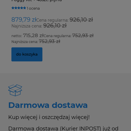
H
1 ocena
879,79 zł
926,10 zł
1
Cena regularna:
926,10 zł
Najniższa cena:
Na
715,28 zł
752,93 zł
Cena regularna:
752,93 zł
Najniższa cena:
Na
do koszyka
Darmowa dostawa
Kup więcej i oszczędzaj więcej!
Darmowa dostawa (Kurier INPOST) już od