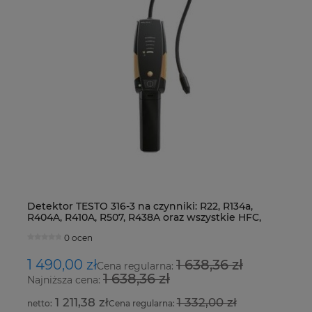
Detektor TESTO 316-3 na czynniki: R22, R134a,
Z
R404A, R410A, R507, R438A oraz wszystkie HFC,
S
HCFC i CFC
0 ocen
1 490,00 zł
1 638,36 zł
2
Cena regularna:
1 638,36 zł
Najniższa cena:
Na
1 211,38 zł
1 332,00 zł
Cena regularna: