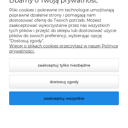
Dbamy o Twoją prywatność
Pliki cookies i pokrewne im technologie umożliwiają
Informacje
poprawne działanie strony i pomagają nam
dostosować ofertę do Twoich potrzeb. Możesz
zaakceptować wykorzystanie przez nas wszystkich
tych plików i przejść do sklepu lub dostosować użycie
O nas
plików do swoich preferencji, wybierając opcję
"Dostosuj zgody".
Więcej o plikach cookies przeczytasz w naszej Polityce
Nasze sklepy Allegro
prywatności.
zaakceptuj tylko niezbędne
dostosuj zgody
zaakceptuj wszystkie
© 2026 climatools.pl. Wszelkie prawa zastrzeżone.
Styl graficzny ShopGadget.pl
Sklep internetowy
Shoper.pl