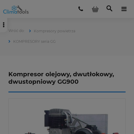
Kompresory powietrza
KOMPRESORY seria GG
Kompresor olejowy, dwutłokowy,
dwustopniowy GG900