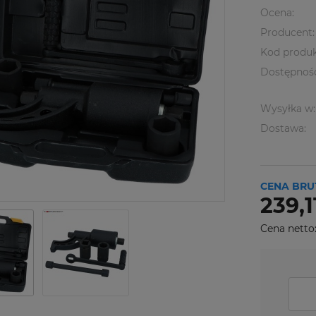
Ocena:
Producent:
Kod produk
Dostępnoś
Wysyłka w:
Dostawa:
CENA BRU
239,1
Cena netto