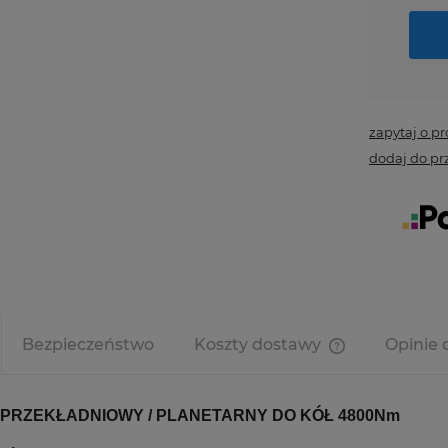
zapytaj o p
dodaj do pr
Bezpieczeństwo
Koszty dostawy
Opinie 
Cena nie zawi
kosztów płatno
PRZEKŁADNIOWY / PLANETARNY DO KÓŁ 4800Nm