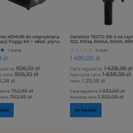
nie KEMURI do odgrzybiana
Detektor TESTO 316-3 na czyn
acji Foggy Kit + 48szt. płynu
R22, R134a, R404A, R410A, R5
oraz wszystkie HFC, HCFC i C
1 ocena
0 ocen
 zł
1 490,00 zł
926,10 zł
1 638,36 zł
gularna:
Cena regularna:
926,10 zł
1 638,36 zł
a cena:
Najniższa cena:
5,28 zł
1 211,38 zł
752,93 zł
1 332,00 zł
larna:
Cena regularna:
752,93 zł
1 332,00 zł
 cena:
Najniższa cena:
szyka
do koszyka