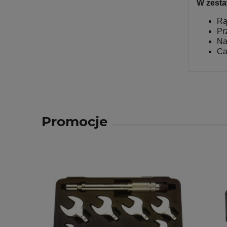
W zesta
Rą
Pr
Na
Ca
Promocje