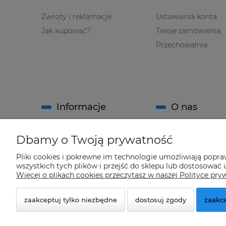
Zwroty i reklamacje
Ustawienia konta
Jak kupować?
Twoje zamówienia
Przechowalnia
Informacje
O nas
Regulamin sklepu
Kontakt
Dbamy o Twoją prywatność
Polityka prywatności
O firmie
Pliki cookies i pokrewne im technologie umożliwiają popr
System Rabatowy sklepu
wszystkich tych plików i przejść do sklepu lub dostosować u
"Climatools"
Więcej o plikach cookies przeczytasz w naszej Polityce pry
zaakceptuj tylko niezbędne
dostosuj zgody
zaakce
© 2026 climatools.pl. Wszelkie prawa zastrzeżone.