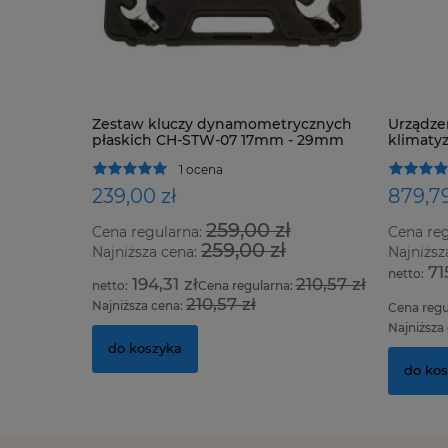
Zestaw kluczy dynamometrycznych
Urządze
płaskich CH-STW-07 17mm - 29mm
klimatyz
1 ocena
239,00 zł
879,79
259,00 zł
Cena regularna:
Cena re
259,00 zł
Najniższa cena:
Najniższ
71
194,31 zł
210,57 zł
Cena regularna:
210,57 zł
Najniższa cena:
Cena regu
Najniższa
do koszyka
do ko