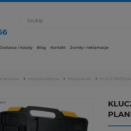
66
Dostawa i koszty
Blog
Kontakt
Zwroty i reklamacje
e serwisów
Narzędzia Ręczne
Klucze do kół
KLUCZ PRZEKŁA
KLUC
PLAN