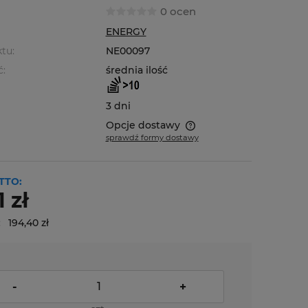
0 ocen
ENERGY
tu:
NE00097
ć:
średnia ilość
3 dni
Opcje dostawy
sprawdź formy dostawy
Cena nie zawiera ewentualnych
kosztów płatności
TTO:
1 zł
:
194,40 zł
-
+