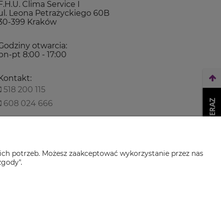
F.H.U. Clima Service I
ul. Leona Petrażyckiego 60B
30-399 Kraków
Godziny otwarcia:
pn-pt 8:00 - 17:00
Kontakt:
518 200 115
WEŹ LEASING TERAZ
608 024 666
biuro@climaservice.pl
ich potrzeb. Możesz zaakceptować wykorzystanie przez nas
zgody".