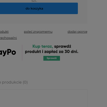
szt.
do koszyka
rodukt
poleć znajomemu
dodaj opinię
zechowalni
o produkcie (0)
era ewentualnych
ści