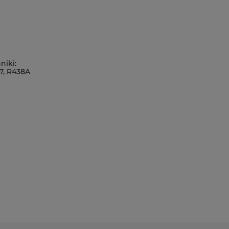
niki:
07, R438A
FC