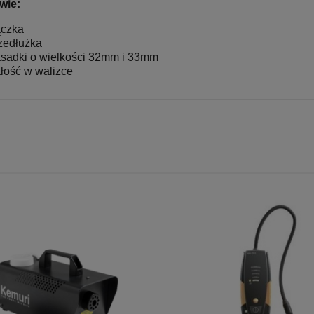
wie:
czka
zedłużka
sadki o wielkości 32mm i 33mm
łość w walizce