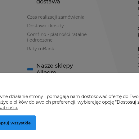
dostawa
Czas realizacji zamówienia
Dostawa i koszty
Comfino - płatności ratalne
i odroczone
Raty mBank
Nasze sklepy
Allegro
Sklep Allegro nr 1
awne działanie strony i pomagają nam dostosować ofertę do Two
Sklep Allegro nr 2
życie plików do swoich preferencji, wybierając opcję "Dostosuj 
watności.
ptuj wszystkie