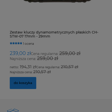
Zestaw kluczy dynamometrycznych płaskich CH-
De
STW-07 17mm - 29mm
R4
H
1 ocena
239,00 zł
259,00 zł
1
Cena regularna:
259,00 zł
Najniższa cena:
Na
194,31 zł
210,57 zł
Cena regularna:
210,57 zł
Najniższa cena:
Na
do koszyka