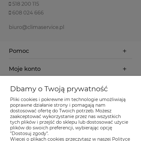
518 200 115
608 024 666
biuro@climaservice.pl
Pomoc
Moje konto
Płatności i dostawa
Dbamy o Twoją prywatność
Pliki cookies i pokrewne im technologie umożliwiają
Informacje
poprawne działanie strony i pomagają nam
dostosować ofertę do Twoich potrzeb. Możesz
zaakceptować wykorzystanie przez nas wszystkich
tych plików i przejść do sklepu lub dostosować użycie
O nas
plików do swoich preferencji, wybierając opcję
"Dostosuj zgody".
Więcej o plikach cookies przeczytasz w naszej Polityce
Nasze sklepy Allegro