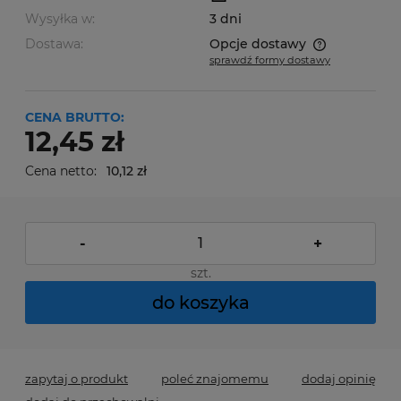
Wysyłka w:
3 dni
Dostawa:
Opcje dostawy
sprawdź formy dostawy
Cena nie zawiera ewentualnych kosztów płatności
CENA BRUTTO:
12,45 zł
Cena netto:
10,12 zł
-
+
szt.
do koszyka
zapytaj o produkt
poleć znajomemu
dodaj opinię