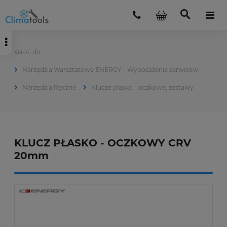
Narzędzia Warsztatowe ENERGY - Wyposażenie serwisów
Narzędzia Ręczne
Klucze płasko - oczkowe; zestawy
KLUCZ PŁASKO - OCZKOWY CRV
20mm