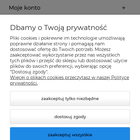
Moje konto
Płatności i dostawa
Dbamy o Twoją prywatność
Pliki cookies i pokrewne im technologie umożliwiają
Informacje
poprawne działanie strony i pomagają nam
dostosować ofertę do Twoich potrzeb. Możesz
zaakceptować wykorzystanie przez nas wszystkich
O nas
tych plików i przejść do sklepu lub dostosować użycie
plików do swoich preferencji, wybierając opcję
"Dostosuj zgody".
Więcej o plikach cookies przeczytasz w naszej Polityce
Nasze sklepy Allegro
prywatności.
zaakceptuj tylko niezbędne
dostosuj zgody
zaakceptuj wszystkie