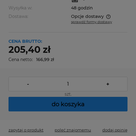
Wysyłka w:
48 godzin
Dostawa:
Opcje dostawy
sprawdź formy dostawy
Cena nie zawiera ewentualnych kosztów płatności
CENA BRUTTO:
205,40 zł
Cena netto:
166,99 zł
-
+
szt.
do koszyka
zapytaj o produkt
poleć znajomemu
dodaj opinię