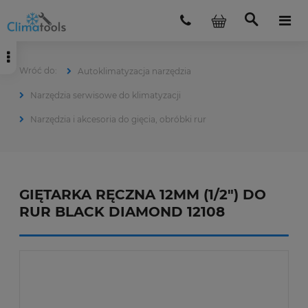
Autoklimatyzacja narzędzia
Narzędzia serwisowe do klimatyzacji
Narzędzia i akcesoria do gięcia, obróbki rur
GIĘTARKA RĘCZNA 12MM (1/2") DO
RUR BLACK DIAMOND 12108