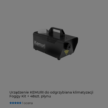
Urządzenie KEMURI do odgrzybiana klimatyzacji
De
Foggy Kit + 48szt. płynu
R4
H
1 ocena