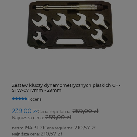
Zestaw kluczy dynamometrycznych płaskich CH-
Ur
STW-07 17mm - 29mm
Fo
1 ocena
239,00 zł
259,00 zł
8
Cena regularna:
259,00 zł
Najniższa cena:
Na
194,31 zł
210,57 zł
Cena regularna:
210,57 zł
Najniższa cena:
Na