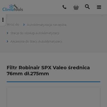
Autoklimatyzacja narzędzia
Stacje do obsługi autoklimatyzacji
Akcesoria do Stacji Autoklimatyzacji
Filtr Robinair SPX Valeo średnica
76mm dł.275mm