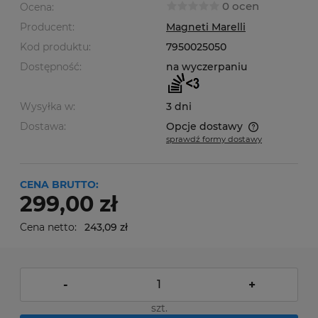
0 ocen
Ocena:
Producent:
Magneti Marelli
Kod produktu:
7950025050
Dostępność:
na wyczerpaniu
Wysyłka w:
3 dni
Dostawa:
Opcje dostawy
sprawdź formy dostawy
Cena nie zawiera ewentualnych kosztów płatności
CENA BRUTTO:
299,00 zł
Cena netto:
243,09 zł
-
+
szt.