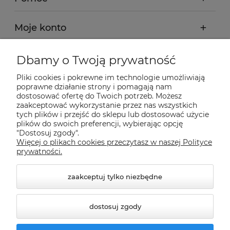
Moje konto
Płatności i dostawa
Dbamy o Twoją prywatność
Pliki cookies i pokrewne im technologie umożliwiają
Informacje
poprawne działanie strony i pomagają nam
dostosować ofertę do Twoich potrzeb. Możesz
zaakceptować wykorzystanie przez nas wszystkich
tych plików i przejść do sklepu lub dostosować użycie
O nas
plików do swoich preferencji, wybierając opcję
"Dostosuj zgody".
Więcej o plikach cookies przeczytasz w naszej Polityce
Nasze sklepy Allegro
prywatności.
zaakceptuj tylko niezbędne
dostosuj zgody