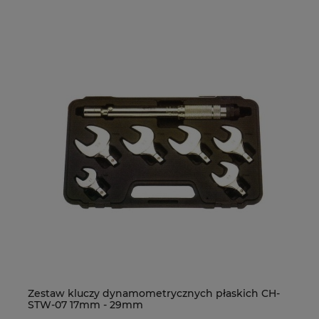
Zestaw kluczy dynamometrycznych płaskich CH-
De
STW-07 17mm - 29mm
R4
H