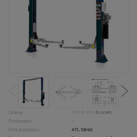
0 ocen
Ocena:
Producent:
-
Kod produktu:
ATL SB40