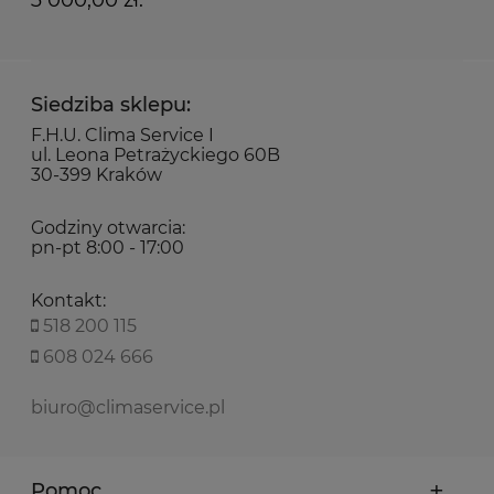
3 000,00 zł.
Siedziba sklepu:
F.H.U. Clima Service I
ul. Leona Petrażyckiego 60B
30-399 Kraków
Godziny otwarcia:
pn-pt 8:00 - 17:00
Kontakt:
518 200 115
608 024 666
biuro@climaservice.pl
Pomoc