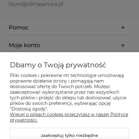
biuro@climaservice.pl
Pomoc
Moje konto
Płatności i dostawa
Dbamy o Twoją prywatność
Pliki cookies i pokrewne im technologie umożliwiają
Informacje
poprawne działanie strony i pomagają nam
dostosować ofertę do Twoich potrzeb. Możesz
zaakceptować wykorzystanie przez nas wszystkich
tych plików i przejść do sklepu lub dostosować użycie
O nas
plików do swoich preferencji, wybierając opcję
"Dostosuj zgody".
Więcej o plikach cookies przeczytasz w naszej Polityce
Nasze sklepy Allegro
prywatności.
zaakceptuj tylko niezbędne