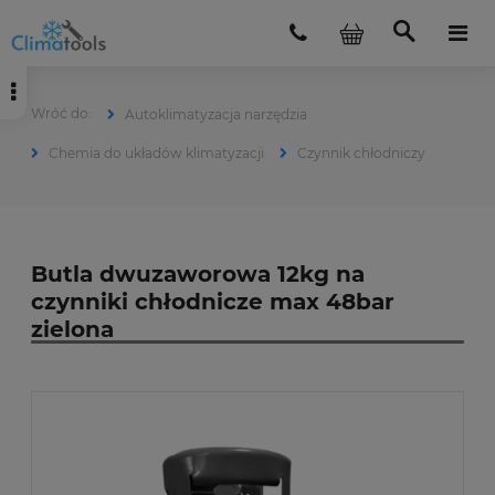
Autoklimatyzacja narzędzia
Chemia do układów klimatyzacji
Czynnik chłodniczy
Butla dwuzaworowa 12kg na
czynniki chłodnicze max 48bar
zielona