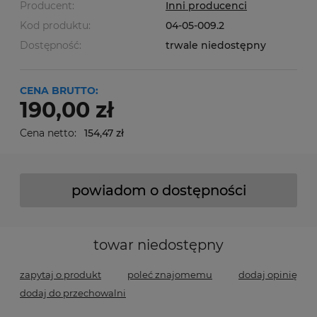
Producent:
Inni producenci
Kod produktu:
04-05-009.2
Dostępność:
trwale niedostępny
CENA BRUTTO:
190,00 zł
Cena netto:
154,47 zł
powiadom o dostępności
towar niedostępny
zapytaj o produkt
poleć znajomemu
dodaj opinię
dodaj do przechowalni