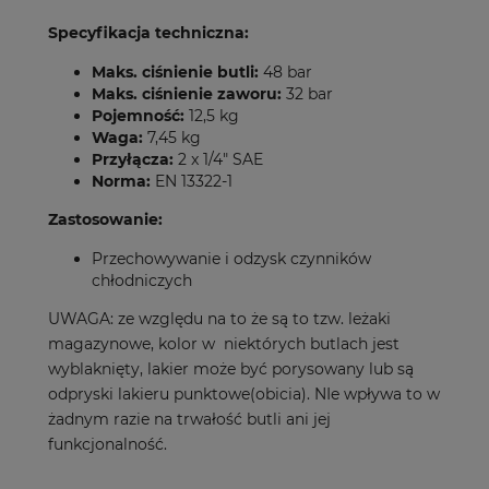
Specyfikacja techniczna:
Maks. ciśnienie butli:
48 bar
Maks. ciśnienie zaworu:
32 bar
Pojemność:
12,5 kg
Waga:
7,45 kg
Przyłącza:
2 x 1/4" SAE
Norma:
EN 13322-1
Zastosowanie:
Przechowywanie i odzysk czynników
chłodniczych
UWAGA: ze względu na to że są to tzw. leżaki
magazynowe, kolor w niektórych butlach jest
wyblaknięty, lakier może być porysowany lub są
odpryski lakieru punktowe(obicia). NIe wpływa to w
żadnym razie na trwałość butli ani jej
funkcjonalność.