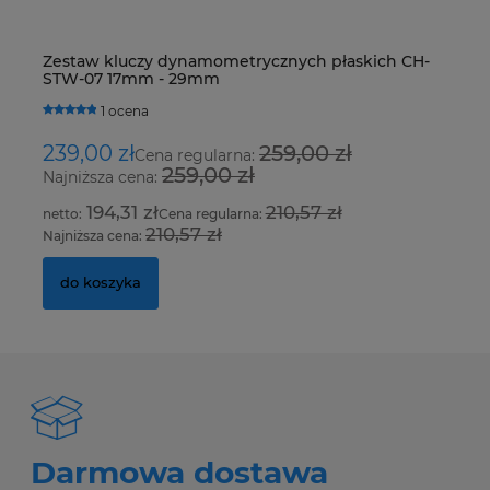
Zestaw kluczy dynamometrycznych płaskich CH-
De
STW-07 17mm - 29mm
R4
H
1 ocena
239,00 zł
259,00 zł
1
Cena regularna:
259,00 zł
Najniższa cena:
Na
194,31 zł
210,57 zł
Cena regularna:
210,57 zł
Najniższa cena:
Na
do koszyka
Darmowa dostawa