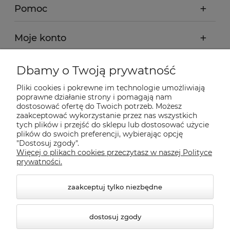
Pomoc
Moje konto
Płatności i dostawa
Dbamy o Twoją prywatność
Pliki cookies i pokrewne im technologie umożliwiają
Informacje
poprawne działanie strony i pomagają nam
dostosować ofertę do Twoich potrzeb. Możesz
zaakceptować wykorzystanie przez nas wszystkich
tych plików i przejść do sklepu lub dostosować użycie
O nas
plików do swoich preferencji, wybierając opcję
"Dostosuj zgody".
Więcej o plikach cookies przeczytasz w naszej Polityce
Nasze sklepy Allegro
prywatności.
zaakceptuj tylko niezbędne
dostosuj zgody