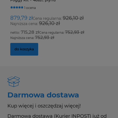
Foggy Kit + 48szt. płynu
R4
H
1 ocena
879,79 zł
926,10 zł
1
Cena regularna:
926,10 zł
Najniższa cena:
Na
715,28 zł
752,93 zł
Cena regularna:
752,93 zł
Najniższa cena:
Na
do koszyka
Darmowa dostawa
Kup więcej i oszczędzaj więcej!
Darmowa dostawa (Kurier INPOST) już od