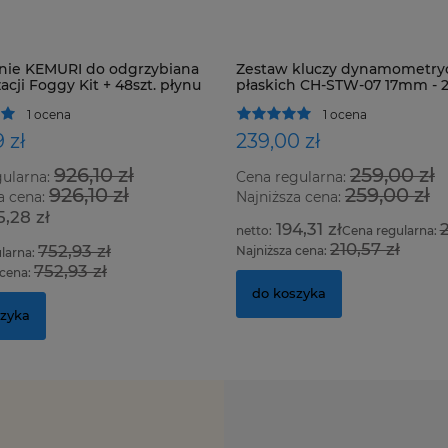
nie KEMURI do odgrzybiana
Zestaw kluczy dynamometry
acji Foggy Kit + 48szt. płynu
płaskich CH-STW-07 17mm -
1 ocena
1 ocena
 zł
239,00 zł
926,10 zł
259,00 zł
gularna:
Cena regularna:
926,10 zł
259,00 zł
a cena:
Najniższa cena:
5,28 zł
194,31 zł
2
Cena regularna:
210,57 zł
752,93 zł
Najniższa cena:
larna:
752,93 zł
 cena:
do koszyka
szyka