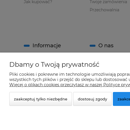
Jak kupować?
Twoje zamówienia
Przechowalnia
Informacje
O nas
Regulamin sklepu
Kontakt
Dbamy o Twoją prywatność
Polityka prywatności
O firmie
Pliki cookies i pokrewne im technologie umożliwiają popr
System Rabatowy sklepu
wszystkich tych plików i przejść do sklepu lub dostosować u
"Climatools"
Więcej o plikach cookies przeczytasz w naszej Polityce pry
zaakceptuj tylko niezbędne
dostosuj zgody
zaakce
© 2026 climatools.pl. Wszelkie prawa zastrzeżone.
Styl graficzny ShopGadget.pl
Sklep internetowy Shope