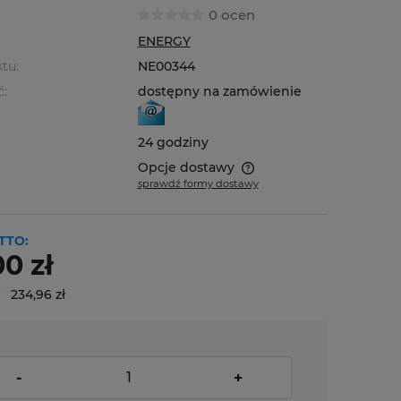
0 ocen
ENERGY
tu:
NE00344
ć:
dostępny na zamówienie
24 godziny
Opcje dostawy
sprawdź formy dostawy
Cena nie zawiera ewentualnych
kosztów płatności
TTO:
0 zł
:
234,96 zł
-
+