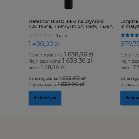
Detektor TESTO 316-3 na czynniki:
Urządze
R22, R134a, R404A, R410A, R507, R438A
klimatyz
oraz wszystkie HFC, HCFC i CFC
0 ocen
1 490,00 zł
879,79
1 638,36 zł
Cena regularna:
Cena re
1 638,36 zł
Najniższa cena:
Najniższ
1 211,38 zł
71
1 332,00 zł
Cena regularna:
Cena regu
1 332,00 zł
Najniższa cena:
Najniższa
do koszyka
do ko