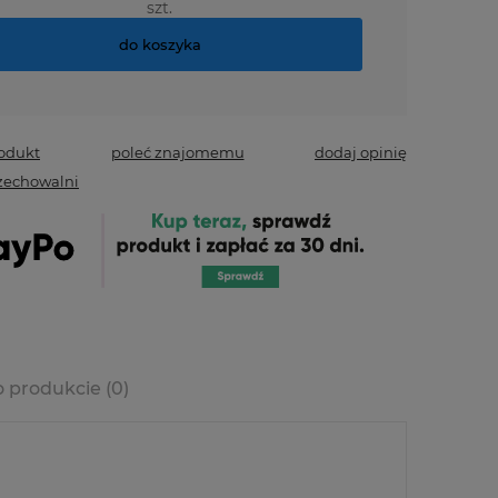
szt.
do koszyka
rodukt
poleć znajomemu
dodaj opinię
zechowalni
o produkcie (0)
era ewentualnych
ści