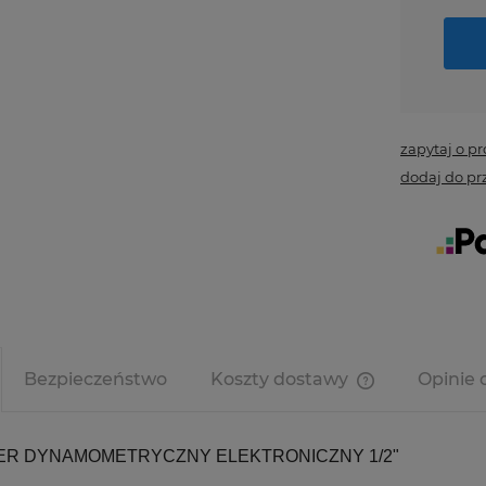
zapytaj o p
dodaj do pr
Bezpieczeństwo
Koszty dostawy
Opinie 
Cena nie zawi
kosztów płatno
ER DYNAMOMETRYCZNY ELEKTRONICZNY 1/2"