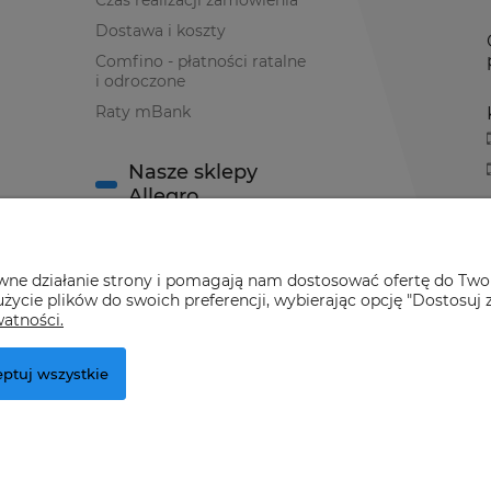
Czas realizacji zamówienia
Dostawa i koszty
Comfino - płatności ratalne
i odroczone
Raty mBank
Nasze sklepy
Allegro
Sklep Allegro nr 1
awne działanie strony i pomagają nam dostosować ofertę do Two
Sklep Allegro nr 2
życie plików do swoich preferencji, wybierając opcję "Dostosuj 
watności.
ptuj wszystkie
r.pl