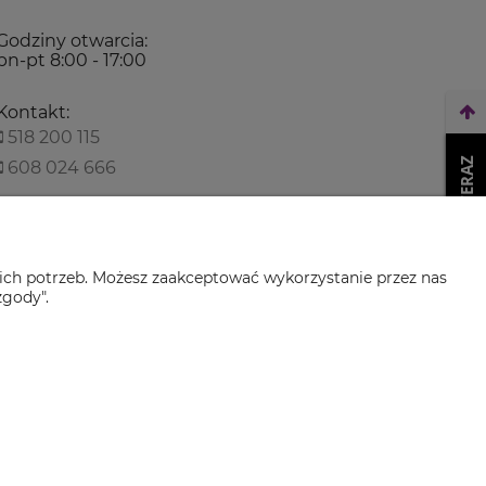
Godziny otwarcia:
pn-pt 8:00 - 17:00
Kontakt:
518 200 115
WEŹ LEASING TERAZ
608 024 666
biuro@climaservice.pl
ich potrzeb. Możesz zaakceptować wykorzystanie przez nas
zgody".