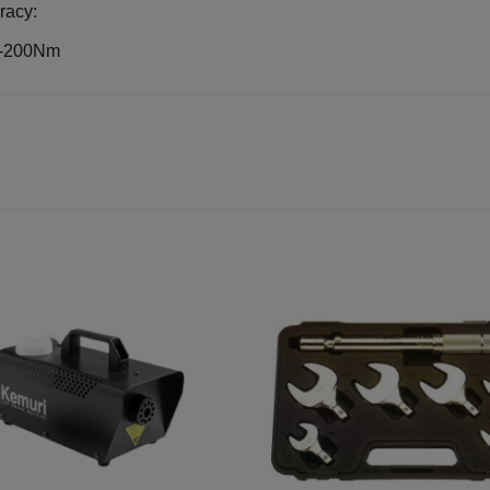
racy:
-200Nm