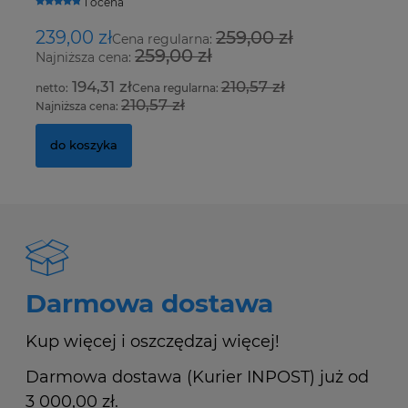
1 ocena
239,00 zł
259,00 zł
8
Cena regularna:
259,00 zł
Najniższa cena:
Na
194,31 zł
210,57 zł
Cena regularna:
210,57 zł
Najniższa cena:
Na
do koszyka
Darmowa dostawa
Kup więcej i oszczędzaj więcej!
Darmowa dostawa (Kurier INPOST) już od
3 000,00 zł.