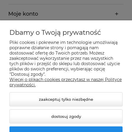
Moje konto
Płatności i dostawa
Dbamy o Twoją prywatność
Pliki cookies i pokrewne im technologie umożliwiają
Informacje
poprawne działanie strony i pomagają nam
dostosować ofertę do Twoich potrzeb. Możesz
zaakceptować wykorzystanie przez nas wszystkich
tych plików i przejść do sklepu lub dostosować użycie
O nas
plików do swoich preferencji, wybierając opcję
"Dostosuj zgody".
Więcej o plikach cookies przeczytasz w naszej Polityce
Nasze sklepy Allegro
prywatności.
zaakceptuj tylko niezbędne
dostosuj zgody