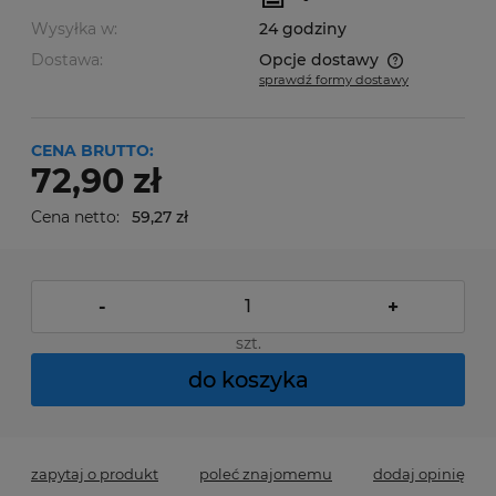
Wysyłka w:
24 godziny
Dostawa:
Opcje dostawy
sprawdź formy dostawy
Cena nie zawiera ewentualnych kosztów płatności
CENA BRUTTO:
72,90 zł
Cena netto:
59,27 zł
-
+
szt.
do koszyka
zapytaj o produkt
poleć znajomemu
dodaj opinię