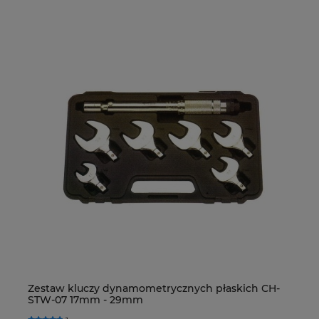
Zestaw kluczy dynamometrycznych płaskich CH-
Ur
STW-07 17mm - 29mm
Fo