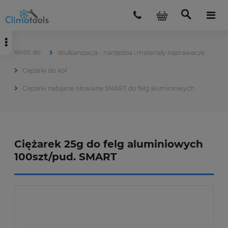
Wulkanizacja - narzędzia i materiały naprawacze
Ciężarki do kół
Ciężarki nabijane ołowiane SMART do felg aluminiowych
Ciężarek 25g do felg aluminiowych
100szt/pud. SMART