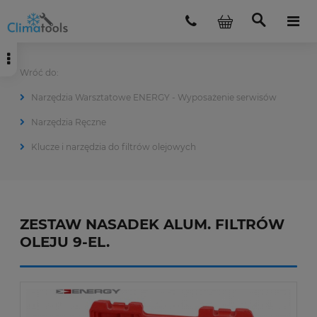
Narzędzia Warsztatowe ENERGY - Wyposażenie serwisów
Narzędzia Ręczne
Klucze i narzędzia do filtrów olejowych
ZESTAW NASADEK ALUM. FILTRÓW
OLEJU 9-EL.