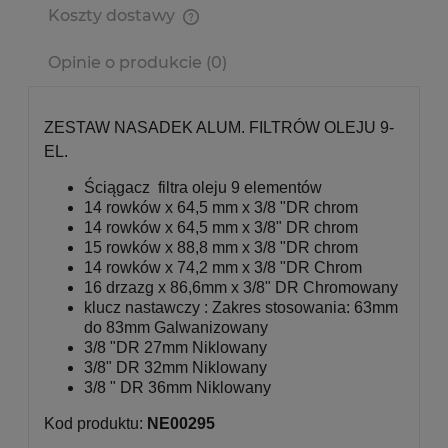
Koszty dostawy
Cena nie zawiera ewentualnych kosztów płatności
Opinie o produkcie (0)
ZESTAW NASADEK ALUM. FILTRÓW OLEJU 9-
EL.
Ściągacz filtra oleju 9 elementów
14 rowków x 64,5 mm x 3/8 "DR chrom
14 rowków x 64,5 mm x 3/8" DR chrom
15 rowków x 88,8 mm x 3/8 "DR chrom
14 rowków x 74,2 mm x 3/8 "DR Chrom
16 drzazg x 86,6mm x 3/8" DR Chromowany
klucz nastawczy : Zakres stosowania: 63mm
do 83mm Galwanizowany
3/8 "DR 27mm Niklowany
3/8" DR 32mm Niklowany
3/8 " DR 36mm Niklowany
Kod produktu:
NE00295