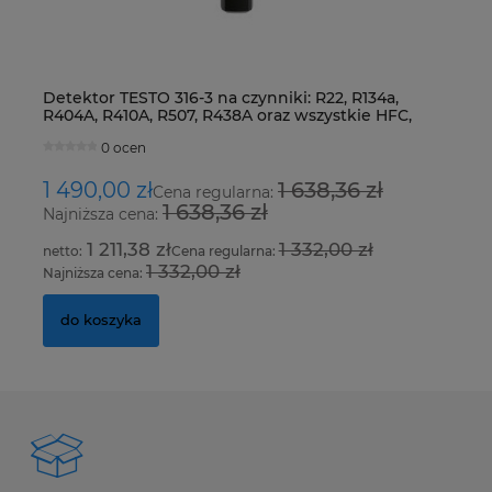
Detektor TESTO 316-3 na czynniki: R22, R134a,
Z
R404A, R410A, R507, R438A oraz wszystkie HFC,
S
HCFC i CFC
0 ocen
1 490,00 zł
1 638,36 zł
2
Cena regularna:
1 638,36 zł
Najniższa cena:
Na
1 211,38 zł
1 332,00 zł
Cena regularna:
1 332,00 zł
Najniższa cena:
Na
do koszyka