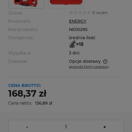
0 ocen
Ocena:
Producent:
ENERGY
Kod produktu:
NE00295
Dostępność:
średnia ilość
Wysyłka w:
3 dni
Dostawa:
Opcje dostawy
sprawdź formy dostawy
Cena nie zawiera ewentualnych kosztów płatności
CENA BRUTTO:
168,37 zł
Cena netto:
136,89 zł
-
+