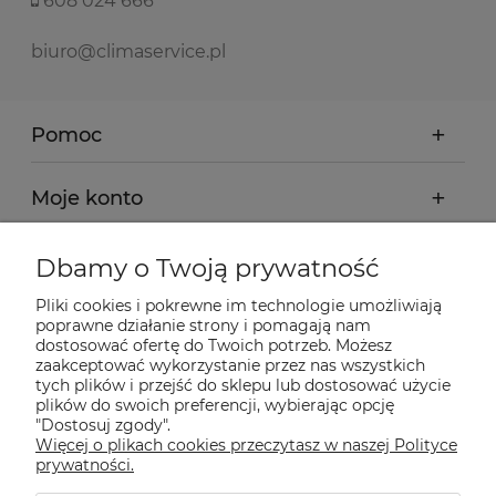
608 024 666
biuro@climaservice.pl
Pomoc
Moje konto
Płatności i dostawa
Dbamy o Twoją prywatność
Pliki cookies i pokrewne im technologie umożliwiają
Informacje
poprawne działanie strony i pomagają nam
dostosować ofertę do Twoich potrzeb. Możesz
zaakceptować wykorzystanie przez nas wszystkich
tych plików i przejść do sklepu lub dostosować użycie
O nas
plików do swoich preferencji, wybierając opcję
"Dostosuj zgody".
Więcej o plikach cookies przeczytasz w naszej Polityce
Nasze sklepy Allegro
prywatności.