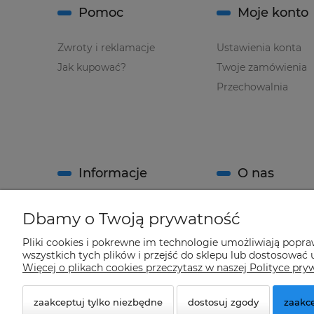
Pomoc
Moje konto
Zwroty i reklamacje
Ustawienia konta
Jak kupować?
Twoje zamówienia
Przechowalnia
Informacje
O nas
Regulamin sklepu
Kontakt
Dbamy o Twoją prywatność
Polityka prywatności
O firmie
Pliki cookies i pokrewne im technologie umożliwiają popr
System Rabatowy sklepu
wszystkich tych plików i przejść do sklepu lub dostosować u
"Climatools"
Więcej o plikach cookies przeczytasz w naszej Polityce pry
zaakceptuj tylko niezbędne
dostosuj zgody
zaakce