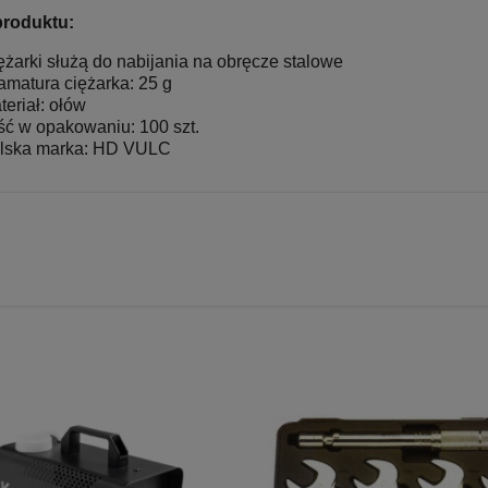
roduktu:
ężarki służą do nabijania na obręcze stalowe
amatura ciężarka: 25 g
teriał: ołów
ość w opakowaniu: 100 szt.
lska marka: HD VULC