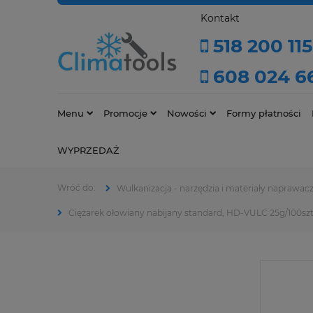
Kontakt
518 200 115
608 024 6
Menu
Promocje
Nowości
Formy płatności
WYPRZEDAŻ
Wulkanizacja - narzędzia i materiały naprawac
Ciężarek ołowiany nabijany standard, HD-VULC 25g/100szt