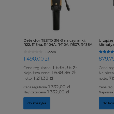
Detektor TESTO 316-3 na czynniki:
Urządze
R22, R134a, R404A, R410A, R507, R438A
klimatyz
oraz wszystkie HFC, HCFC i CFC
0 ocen
1 490,00 zł
879,79
1 638,36 zł
Cena regularna:
Cena re
1 638,36 zł
Najniższa cena:
Najniższ
1 211,38 zł
71
1 332,00 zł
Cena regularna:
Cena regu
1 332,00 zł
Najniższa cena:
Najniższa
do koszyka
do ko