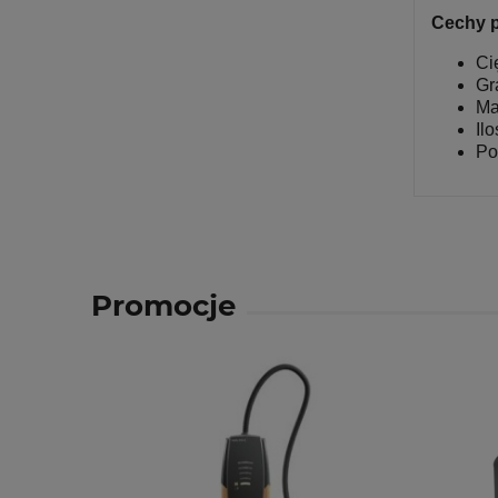
Cechy p
Ci
Gr
Ma
Il
Po
Promocje