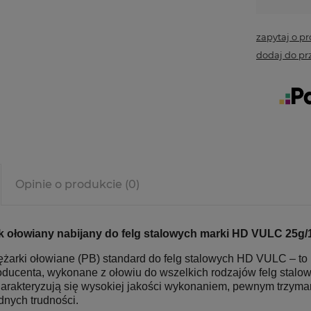
zapytaj o p
dodaj do pr
Opinie o produkcie (0)
k ołowiany nabijany do felg stalowych marki HD VULC 25g/
ężarki ołowiane (PB) standard do felg stalowych HD VULC – to 
oducenta, wykonane z ołowiu do wszelkich rodzajów felg stalow
arakteryzują się wysokiej jakości wykonaniem, pewnym trzymani
dnych trudności.