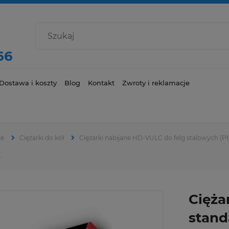
66
Dostawa i koszty
Blog
Kontakt
Zwroty i reklamacje
ze
Ciężarki do kół
Ciężarki nabijane HD-VULC do felg stalowych (P
.
Cięża
stand