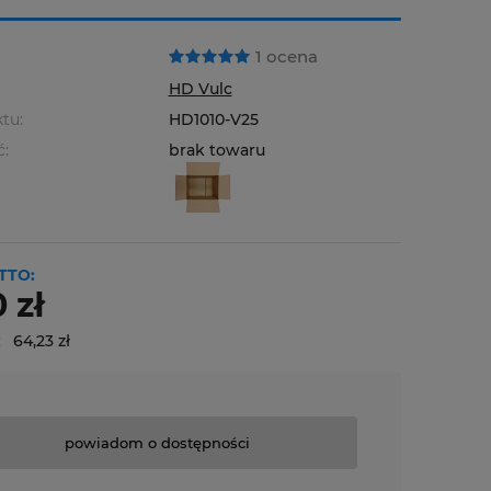
1 ocena
HD Vulc
tu:
HD1010-V25
ć:
brak towaru
TTO:
 zł
:
64,23 zł
powiadom o dostępności