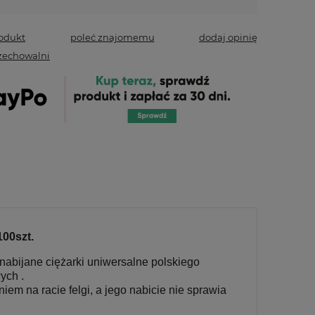
rodukt
poleć znajomemu
dodaj opinię
zechowalni
100szt.
nabijane ciężarki uniwersalne polskiego
ych .
em na racie felgi, a jego nabicie nie sprawia