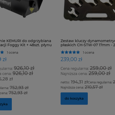
nie KEMURI do odgrzybiana
Zestaw kluczy dynamometry
acji Foggy Kit + 48szt. płynu
płaskich CH-STW-07 17mm -
1 ocena
1 ocena
 zł
239,00 zł
926,10 zł
259,00 zł
gularna:
Cena regularna:
926,10 zł
259,00 zł
a cena:
Najniższa cena:
5,28 zł
194,31 zł
2
Cena regularna:
210,57 zł
752,93 zł
Najniższa cena:
larna:
752,93 zł
 cena:
do koszyka
szyka