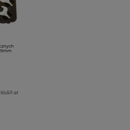
cznych
 29mm
10,57 zł