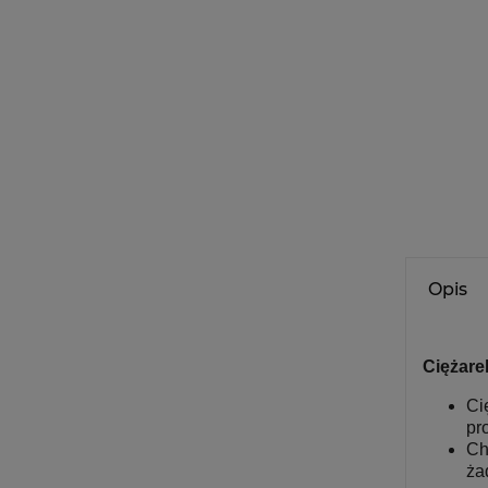
Opis
Ciężare
Ci
pr
Ch
ża