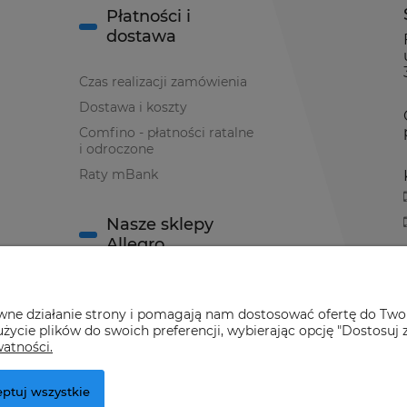
Płatności i
dostawa
Czas realizacji zamówienia
Dostawa i koszty
Comfino - płatności ratalne
i odroczone
Raty mBank
Nasze sklepy
Allegro
Sklep Allegro nr 1
awne działanie strony i pomagają nam dostosować ofertę do Two
Sklep Allegro nr 2
życie plików do swoich preferencji, wybierając opcję "Dostosuj 
watności.
ptuj wszystkie