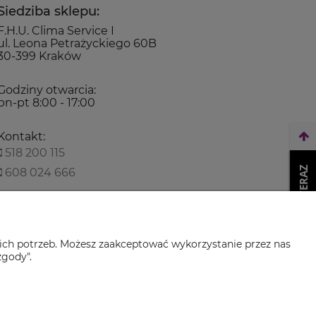
Siedziba sklepu:
F.H.U. Clima Service I
ul. Leona Petrażyckiego 60B
30-399 Kraków
Godziny otwarcia:
pn-pt 8:00 - 17:00
Kontakt:
518 200 115
WEŹ LEASING TERAZ
608 024 666
biuro@climaservice.pl
ich potrzeb. Możesz zaakceptować wykorzystanie przez nas
zgody".